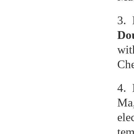
3. 
Do
wit
Che
4. 
Ma
ele
tem