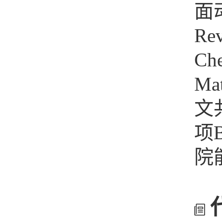
面
Re
Che
M
文
项
院