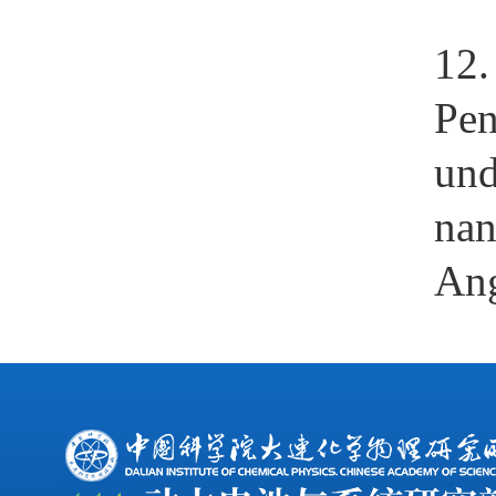
12
Pen
und
nan
Ang