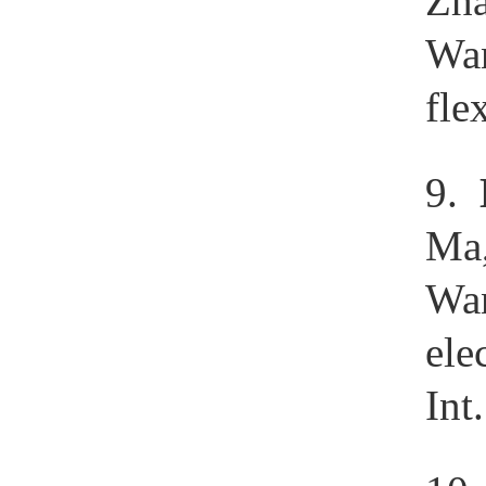
Zha
Wan
fle
9.
Ma
Wan
ele
Int