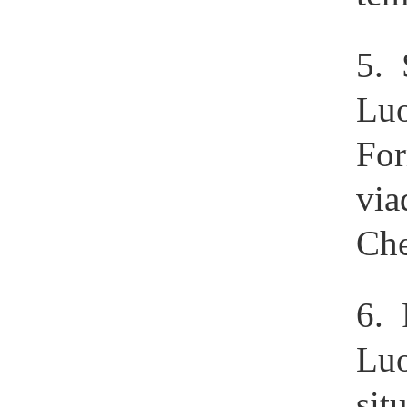
5. 
Lu
For
via
Che
6. 
Lu
sit