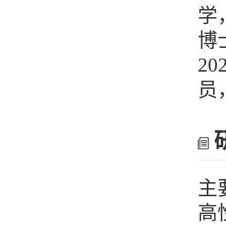
学
博
2
员
主
高