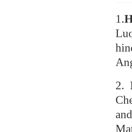
1.
H
Luo
hin
Ang
2.
Che
and
Mat